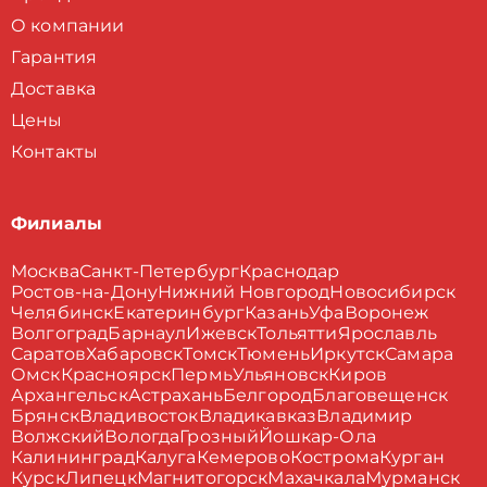
О компании
Гарантия
Доставка
Цены
Контакты
Филиалы
Москва
Санкт-Петербург
Краснодар
Ростов-на-Дону
Нижний Новгород
Новосибирск
Челябинск
Екатеринбург
Казань
Уфа
Воронеж
Волгоград
Барнаул
Ижевск
Тольятти
Ярославль
Саратов
Хабаровск
Томск
Тюмень
Иркутск
Самара
Омск
Красноярск
Пермь
Ульяновск
Киров
Архангельск
Астрахань
Белгород
Благовещенск
Брянск
Владивосток
Владикавказ
Владимир
Волжский
Вологда
Грозный
Йошкар-Ола
Калининград
Калуга
Кемерово
Кострома
Курган
Курск
Липецк
Магнитогорск
Махачкала
Мурманск